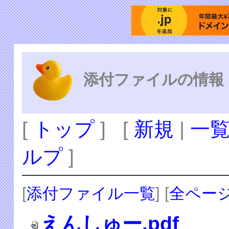
添付ファイルの情報
[
トップ
] [
新規
|
一
ルプ
]
[
添付ファイル一覧
] [
全ペー
えんしゅー.pdf