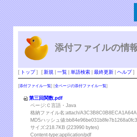
添付ファイルの情
[
トップ
] [
新規
|
一覧
|
単語検索
|
最終更新
|
ヘルプ
]
[
添付ファイル一覧
] [
全ページの添付ファイル一覧
]
第三回関数.pdf
ページ:Ｃ言語・Java
格納ファイル名:attach/A3C3B8C0B8ECA1A64A6
MD5ハッシュ値:bb84e96be031b8fe7b1268a0fc3
サイズ:218.7KB (223990 bytes)
Content-type:application/pdf