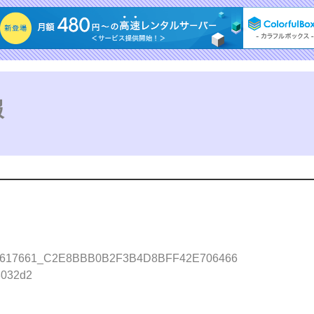
報
17661_C2E8BBB0B2F3B4D8BFF42E706466
032d2