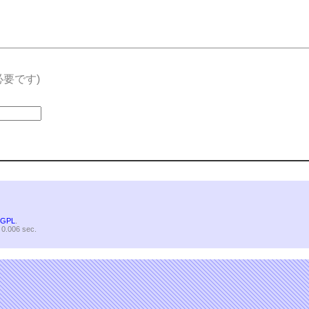
要です)
s
GPL
.
 0.006 sec.