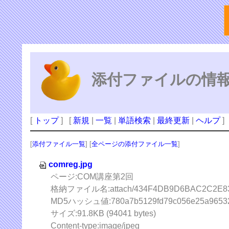
添付ファイルの情
[
トップ
] [
新規
|
一覧
|
単語検索
|
最終更新
|
ヘルプ
]
[
添付ファイル一覧
] [
全ページの添付ファイル一覧
]
comreg.jpg
ページ:COM講座第2回
格納ファイル名:attach/434F4DB9D6BAC2C2E83
MD5ハッシュ値:780a7b5129fd79c056e25a96532
サイズ:91.8KB (94041 bytes)
Content-type:image/jpeg