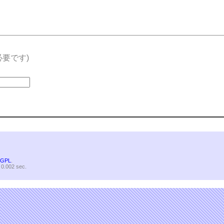
要です)
s
GPL
.
 0.002 sec.