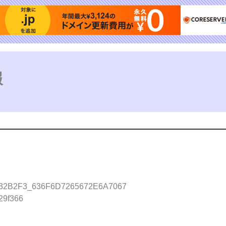
報
2B2F3_636F6D7265672E6A7067
9f366