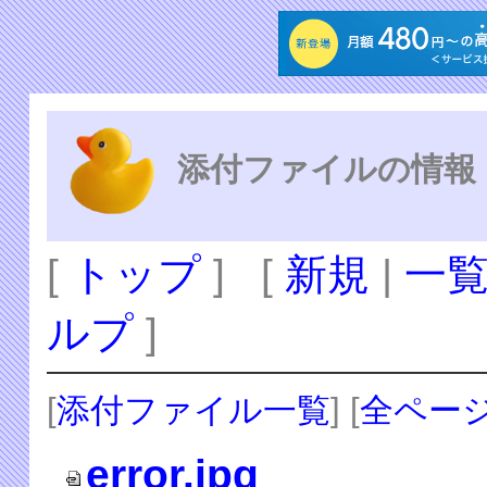
添付ファイルの情報
[
トップ
] [
新規
|
一
ルプ
]
[
添付ファイル一覧
] [
全ペー
error.jpg