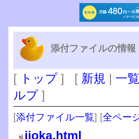
添付ファイルの情報
[
トップ
] [
新規
|
一
ルプ
]
[
添付ファイル一覧
] [
全ペー
iioka.html