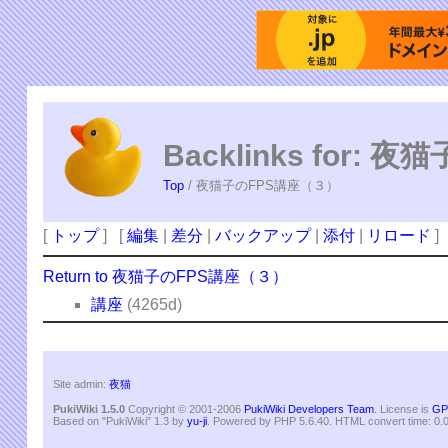
Backlinks for:
Top
/ 夜猫子のFPS講座（３）
[
トップ
] [
編集
|
差分
|
バックアップ
|
添付
|
リロード
]
Return to 夜猫子のFPS講座（３）
講座
(4265d)
Site admin:
夜猫
PukiWiki 1.5.0
Copyright © 2001-2006
PukiWiki Developers Team
. License is
GP
Based on "PukiWiki" 1.3 by
yu-ji
. Powered by PHP 5.6.40. HTML convert time: 0.