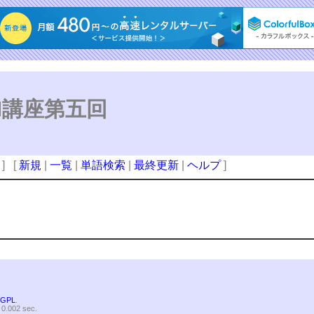
 DTM講座第五回
] [
新規
|
一覧
|
単語検索
|
最終更新
|
ヘルプ
]
s
GPL
.
 0.002 sec.