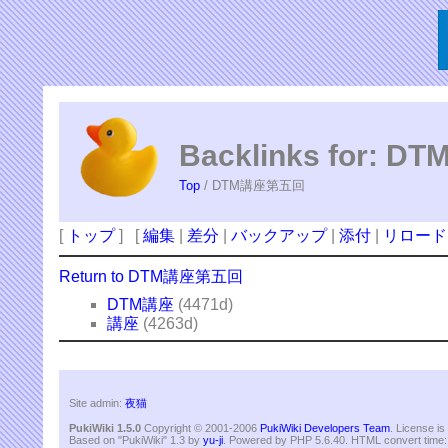
Backlinks for:
Top
/ DTM講座第五回
[
トップ
] [
編集
|
差分
|
バックアップ
|
添付
|
リロード
Return to DTM講座第五回
DTM講座
(4471d)
講座
(4263d)
Site admin:
夜猫
PukiWiki 1.5.0
Copyright © 2001-2006
PukiWiki Developers Team
. License i
Based on "PukiWiki" 1.3 by
yu-ji
. Powered by PHP 5.6.40. HTML convert time: