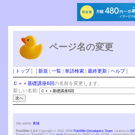
ページ名の変更
[
トップ
] [
新規
|
一覧
|
単語検索
|
最終更新
|
ヘルプ
]
Ｃ＋＋基礎講座6回
の名前を変更します。
新しい名前:
Site admin:
夜猫
PukiWiki 1.5.0
Copyright © 2001-2006
PukiWiki Developers Team
. License is
GP
Based on "PukiWiki" 1.3 by
yu-ji
. Powered by PHP 5.6.40. HTML convert time: 0.