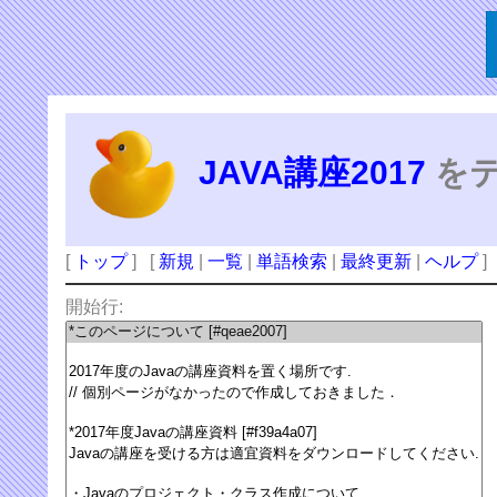
JAVA講座2017
をテ
[
トップ
] [
新規
|
一覧
|
単語検索
|
最終更新
|
ヘルプ
]
開始行: