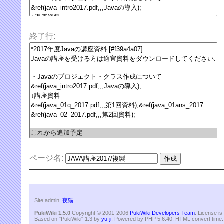
終了行:
ページ名:
Site admin:
夜猫
PukiWiki 1.5.0
Copyright © 2001-2006
PukiWiki Developers Team
. License i
Based on "PukiWiki" 1.3 by
yu-ji
. Powered by PHP 5.6.40. HTML convert time: