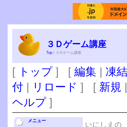
３Ｄゲーム講座
Top
/ ３Ｄゲーム講座
[
トップ
] [
編集
|
凍
付
|
リロード
] [
新規
ヘルプ
]
メニュー
いにしえの