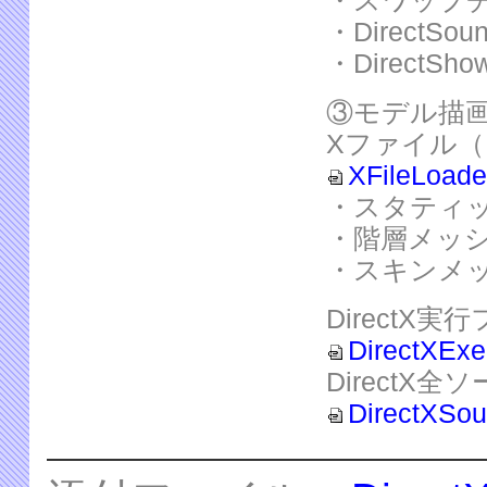
・スワップ
・DirectSou
・DirectSho
③モデル描
Xファイル
XFileLoade
・スタティ
・階層メッ
・スキンメ
DirectX実
DirectXExe
DirectX
DirectXSou