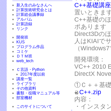
C++基礎講
新入生のみなさんへ
計算技術研究会とは
置いときま
計算総会議事録
C++基礎の
アルバム
計算語録
ポあります
リンク
Direct
開発班
人はKIAI
KUS
プログラム作品
（Windo
コミケ
ＤＴＭ班
開発環境：
web_tech
VC++ 2010 E
Ｃ言語・Python
DirectX Nov
2017年度以前
講座一覧
①Ｃ＋＋基
ライブラリ
その他資料
C++.zip
書類・役職マニュアル等
部室機材
内容：
・インスタ
このサイトについて
↑