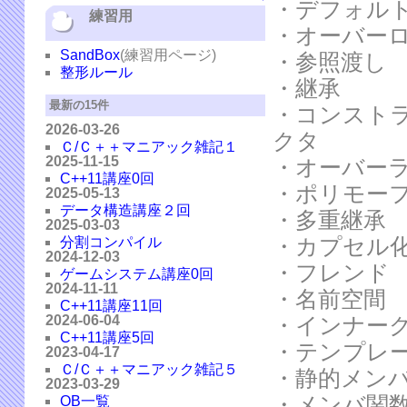
・デフォル
練習用
・オーバー
SandBox
(練習用ページ)
・参照渡し
整形ルール
・継承
最新の15件
・コンスト
2026-03-26
クタ
Ｃ/Ｃ＋＋マニアック雑記１
2025-11-15
・オーバー
C++11講座0回
・ポリモー
2025-05-13
データ構造講座２回
・多重継承
2025-03-03
・カプセル
分割コンパイル
2024-12-03
・フレンド
ゲームシステム講座0回
2024-11-11
・名前空間
C++11講座11回
2024-06-04
・インナー
C++11講座5回
・テンプレ
2023-04-17
Ｃ/Ｃ＋＋マニアック雑記５
・静的メン
2023-03-29
・メンバ関
OB一覧