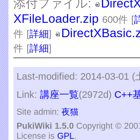
添付ファイル:
Direct
XFileLoader.zip
600件
[
DirectXBasic.
件
[
詳細
]
件
[
詳細
]
Last-modified: 2014-03-01 (
Link:
講座一覧
(2972d)
C++
Site admin:
夜猫
PukiWiki 1.5.0
Copyright © 20
License is
GPL
.