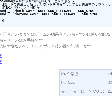
で正直このままではゲームの効果音とか鳴らすのに使い物にな
鳴らせるのはお手軽です
結構大変なので、もっとずっと後の回で説明します
0回
2回
(^ω^)楽勝
4
(-ω-)zzZ
3
みっくみくにしてやんよ
2