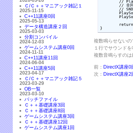
2026-03-26
	// PlaySoundは同時に複数の音を鳴らすことができない

	// 非同期モードで再生し、新しいサウンドを鳴らそうとすると再生中のサウンドが停止する

Ｃ/Ｃ＋＋マニアック雑記１
	// SND_SYNCオプションで同期再生

2025-11-15
	PlaySound(_T("bomb.wav"),NULL,SND_FILENAME | SND_SYNC );

C++11講座0回
	PlaySound(_T("katana.wav"),NULL,SND_FILENAME | SND_SYNC );

2025-05-13
	return 0;

データ構造講座２回
}
2025-03-03
分割コンパイル
複数鳴らせないの
2024-12-03
ゲームシステム講座0回
１行でサウンドを
2024-11-11
複数音鳴らすのは
C++11講座11回
2024-06-04
前：
DirectX講座
C++11講座5回
2023-04-17
次：
DirectX講座
Ｃ/Ｃ＋＋マニアック雑記５
2023-03-29
OB一覧
2023-03-10
バッチファイル
Ｃ＋＋基礎講座3回
Ｃ＋＋基礎講座8回
ゲームシステム講座3回
Ｃ＋＋基礎講座12回
ゲームシステム講座1回