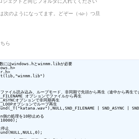
プロジェクトと同じフォルダに入れてください
は次のようになってます。どぞー（-ω-）つ旦
こちら
関数にはwindows.hとwinmm.libが必要

ows.h>

r.h>

t(lib,"winmm.lib")
