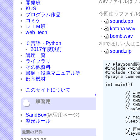
wavファイルは
開発班
KUS
今回使うファイル
プログラム作品
コミケ
・
sound.cpp
ＤＴＭ班
・
katana.wav
web_tech
・
bomb.wav
Ｃ言語・Python
zipでほしい人は
2017年度以前
・
sound.zip
講座一覧
ライブラリ
// PlaySound
その他資料
#include <wind
#include <tcha
書類・役職マニュアル等
#pragma commen
部室機材
int main(){

このサイトについて
	// wavファイル読み込み、ループモード、非同期で先頭から再生（途中から再生できない）

↑
	// SND_FILENAME オプションでファイルから再生

	// SND_ASYNCオプションで非同期再生

練習用
	// SND_LOOPオプションでループ再生

	PlaySound(_T("katana.wav"),NULL,SND_FILENAME | SND_ASYNC | SND_LOOP);

SandBox
(練習用ページ)
	// main側の処理を10秒止める

整形ルール
	Sleep(10000);

	// 再生停止

最新の15件
	PlaySound(NULL,NULL,0);
