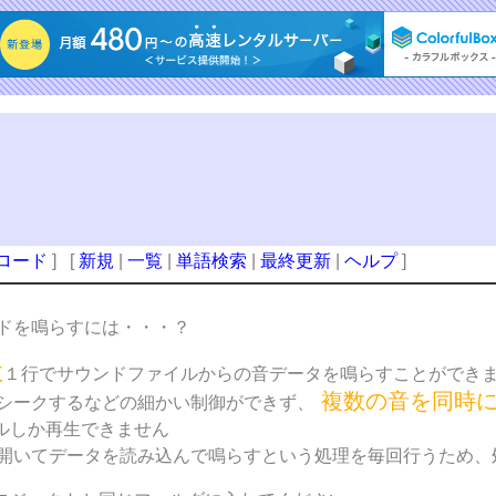
ロード
] [
新規
|
一覧
|
単語検索
|
最終更新
|
ヘルプ
]
ドを鳴らすには・・・？
数
１行でサウンドファイルからの音データを鳴らすことができ
複数の音を同時
シークするなどの細かい制御ができず、
イルしか再生できません
開いてデータを読み込んで鳴らすという処理を毎回行うため、