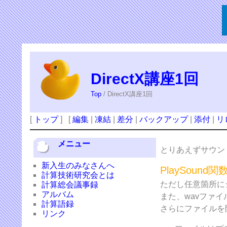
DirectX講座1回
Top
/ DirectX講座1回
[
トップ
] [
編集
|
凍結
|
差分
|
バックアップ
|
添付
|
リ
メニュー
とりあえずサウン
新入生のみなさんへ
PlaySound関
計算技術研究会とは
ただし任意箇所に
計算総会議事録
アルバム
また、wavファ
計算語録
さらにファイルを
リンク